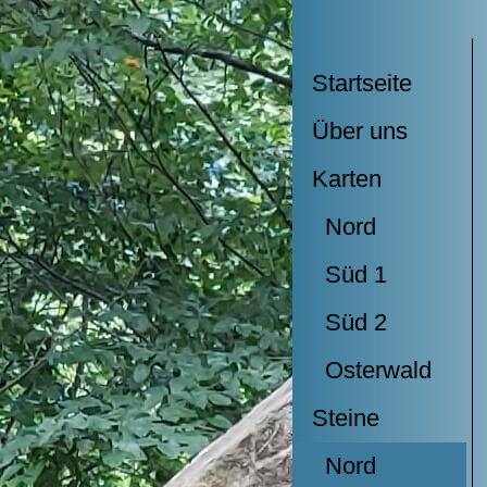
Startseite
Über uns
Karten
Nord
Süd 1
Süd 2
Osterwald
Steine
Nord