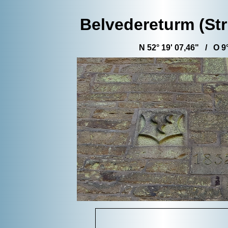
Belvedereturm (St
N 52° 19' 07,46" / O 9°